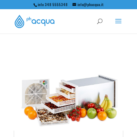
info 348 5555348
info@phacqua.it