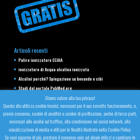
Articoli recenti
Pulire ionizzatore ECAIA
ionizzatore di Acqua alcalina ionizzata
Alcalini perché? Spiegazione su bevande e cibi
Studi dal portale PubMed.org
Antonio Diaco e la testimonianza di cosa mangiava e
Diamo valore alla tua privacy!
beveva durante la sua cura. Acqua alcalina ionizzata.
Questo sito utilizza cookie tecnici, necessari per il suo corretto funzionamento, e,
previo consenso, cookie di analitici e cookie di profilazione, anche di terze parti,
necessari alle analisi sul traffico, alla condivisione sui social network, alla
visualizzazione di media e utili per le finalità illustrate nella Cookie Policy.
Se vuoi saperne di più, prestare il consenso solo ad alcuni utilizzi o cambiare le