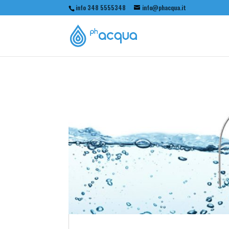
info 348 5555348
info@phacqua.it