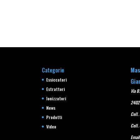
Categorie
Mas
Essiccatori
Gia
Estrattori
Via B.
Ionizzatori
2402
News
Cell.
Prodotti
Cell.
Video
Email