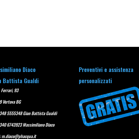
similiano Diaco
Preventivi e assistenza
n Battista Gualdi
personalizzati
 Ferrari, 93
9 Vertova BG
 348 5555348 Gian Battista Gualdi
 340 6743923 Massimiliano Diaco
:
m.diaco@phacqua.it