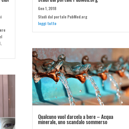
Gen 1, 2018
ni
Studi dal portale PubMed.org
leggi tutto
sere
el
,
Qualcuno vuol darcela a bere – Acqua
minerale, uno scandalo sommerso